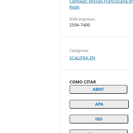
Conexão: Missão Franciscana e
Rede
ISSN impresso
2594-7400
Categorias
SCALIFRA-ZN
COMO CITAR
ABNT
APA
ISO