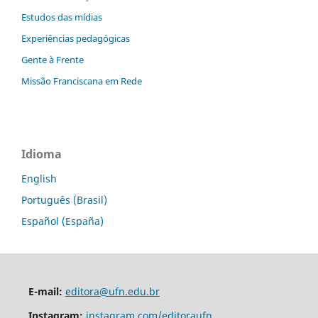
Estudos das mídias
Experiências pedagógicas
Gente à Frente
Missão Franciscana em Rede
Idioma
English
Português (Brasil)
Español (España)
E-mail:
editora@ufn.edu.br
Instagram:
instagram.com/editoraufn