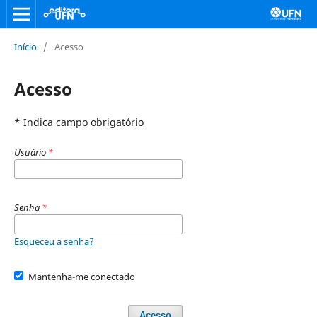
Início
/
Acesso
Acesso
* Indica campo obrigatório
Usuário
*
Senha
*
Esqueceu a senha?
Mantenha-me conectado
Acesso